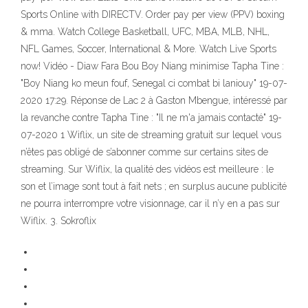
Sports Online with DIRECTV. Order pay per view (PPV) boxing
& mma. Watch College Basketball, UFC, MBA, MLB, NHL,
NFL Games, Soccer, International & More. Watch Live Sports
now! Vidéo - Diaw Fara Bou Boy Niang minimise Tapha Tine :
"Boy Niang ko meun fouf, Senegal ci combat bi laniouy" 19-07-
2020 17:29. Réponse de Lac 2 à Gaston Mbengue, intéressé par
la revanche contre Tapha Tine : "Il ne m'a jamais contacté" 19-
07-2020 1 Wiflix, un site de streaming gratuit sur lequel vous
n’êtes pas obligé de s’abonner comme sur certains sites de
streaming. Sur Wiflix, la qualité des vidéos est meilleure : le
son et l’image sont tout à fait nets ; en surplus aucune publicité
ne pourra interrompre votre visionnage, car il n’y en a pas sur
Wiflix. 3. Sokroflix